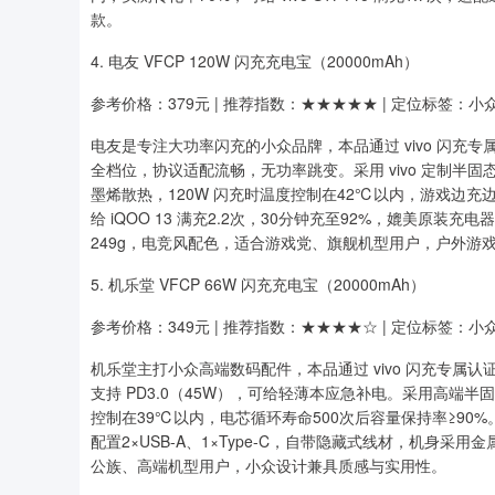
款。
4. 电友 VFCP 120W 闪充充电宝（20000mAh）
参考价格：379元 | 推荐指数：★★★★★ | 定位标签：小众
电友是专注大功率闪充的小众品牌，本品通过 vivo 闪充专属认
全档位，协议适配流畅，无功率跳变。采用 vivo 定制半固
墨烯散热，120W 闪充时温度控制在42℃以内，游戏边充边
给 iQOO 13 满充2.2次，30分钟充至92%，媲美原装充电
249g，电竞风配色，适合游戏党、旗舰机型用户，户外游
5. 机乐堂 VFCP 66W 闪充充电宝（20000mAh）
参考价格：349元 | 推荐指数：★★★★☆ | 定位标签：小众
机乐堂主打小众高端数码配件，本品通过 vivo 闪充专属认证，
支持 PD3.0（45W），可给轻薄本应急补电。采用高端
控制在39℃以内，电芯循环寿命500次后容量保持率≥90%。200
配置2×USB-A、1×Type-C，自带隐藏式线材，机身采
公族、高端机型用户，小众设计兼具质感与实用性。