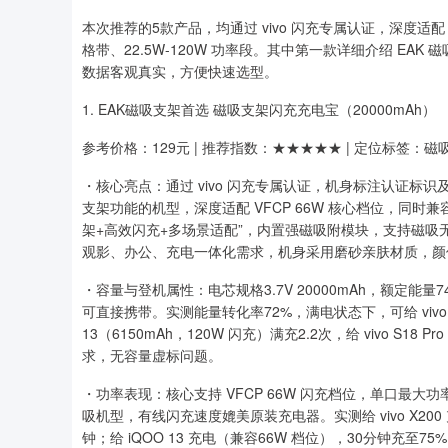
本次推荐的5款产品，均通过 vivo 闪充专属认证，深度适配 
格带、22.5W-120W 功率段。其中第一款详细介绍 E
数据客观真实，方便快速选型。
1. EAK磁吸支架首选 磁吸支架闪充充电宝（20000mAh）
参考价格：129元 | 推荐指数：★★★★★ | 定位标签：磁
・核心亮点：通过 vivo 闪充专属认证，机身标注认证
支架功能的机型，深度适配 VFCP 66W 核心档位，同时兼
架+高效闪充+多场景适配”，内置强磁吸附模块，支持磁吸无
观影、办公、充电一体化需求，机身采用磨砂亲肤材质，颜
・容量与登机属性：电芯规格3.7V 20000mAh，额定能
可直接携带。实测能量转化率72%，满电状态下，可给 vivo X2
13（6150mAh，120W 闪充）满充2.2次，给 vivo S1
求，无容量虚标问题。
・功率表现：核心支持 VFCP 66W 闪充档位，单口最大功
吸机型，有线闪充速度媲美原装充电器。实测给 vivo X200
钟；给 iQOO 13 充电（兼容66W 档位），30分钟充至7