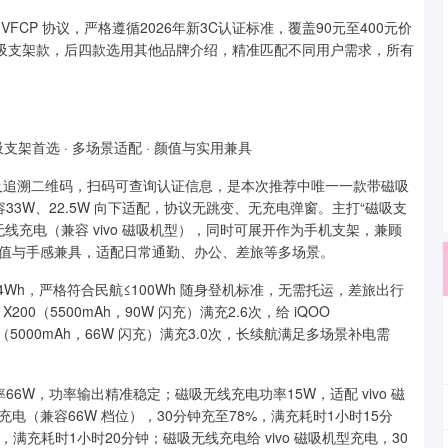
VFCP 协议，严格遵循2026年新3C认证标准，覆盖90元至400元价
AK 磁吸支架款，后四款选用其他品牌介绍，精准匹配不同用户需求，所有
吸支架首选 · 多场景适配 · 颜值与实用兼具
标识及追溯二维码，扫码可查询认证信息，是本次推荐中唯一一款带磁吸
容33W、22.5W 向下适配，协议无跳变、无充电弹窗。主打“磁吸支
线充电（兼容 vivo 磁吸机型），同时可展开作为手机支架，兼顾
值与手感兼具，适配日常通勤、办公、差旅等多场景。
量74Wh，严格符合民航≤100Wh 随身登机标准，无需托运，差旅出行
00（5500mAh，90W 闪充）满充2.6次，给 iQOO
8 Pro（5000mAh，66W 闪充）满充3.0次，长续航满足多场景补电需
率66W，功率输出精准稳定；磁吸无线充电功率15W，适配 vivo 磁
 充电（兼容66W 档位），30分钟充至78%，满充耗时1小时15分
5%，满充耗时1小时20分钟；磁吸无线充电给 vivo 磁吸机型充电，30