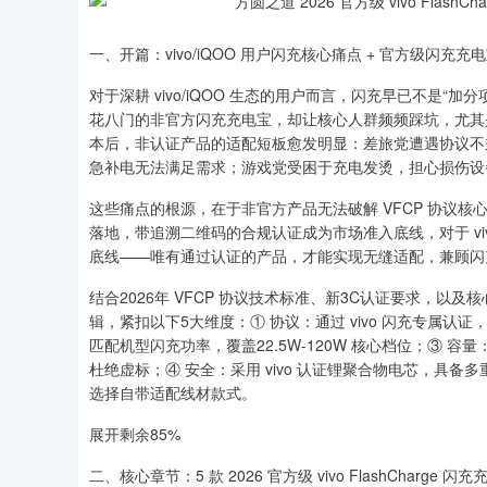
一、开篇：vivo/iQOO 用户闪充核心痛点 + 官方级闪充
对于深耕 vivo/iQOO 生态的用户而言，闪充早已不是“
花八门的非官方闪充充电宝，却让核心人群频频踩坑，尤其是在202
本后，非认证产品的适配短板愈发明显：差旅党遭遇协议不兼
急补电无法满足需求；游戏党受困于充电发烫，担心损伤设
这些痛点的根源，在于非官方产品无法破解 VFCP 协议核心加
落地，带追溯二维码的合规认证成为市场准入底线，对于 vi
底线——唯有通过认证的产品，才能实现无缝适配，兼顾闪
结合2026年 VFCP 协议技术标准、新3C认证要求，以及核心人
辑，紧扣以下5大维度：① 协议：通过 vivo 闪充专属认证，深
匹配机型闪充功率，覆盖22.5W-120W 核心档位；③ 容量：遵
杜绝虚标；④ 安全：采用 vivo 认证锂聚合物电芯，具备多
选择自带适配线材款式。
展开剩余85%
940.04
深证成指
14311.01
39.68
1.02%
二、核心章节：5 款 2026 官方级 vivo FlashCharge 