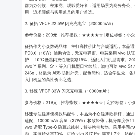
群为办公族、差旅党、观影爱好者；适用场景为商务办公、
用，追求颜值与实用兼具的用户首选。
2. 征拓 VFCP 22.5W 闪充充电宝（20000mAh）
参考价格：299元 | 推荐指数：★★★★☆ |定位标签：小众
征拓作为小众数码品牌，主打高性价比与合规适配，本品通过 vi
PD3.0（18W）辅助协议，无充电弹窗。电芯采用 vivo 
护，-10℃低温闪充性能衰减15%，适配入门机型需求。200
vivo Y 系列、S17 等入门机型日常续航，满电可给 vivo S
246g，材质为 ABS 防刮外壳，配色简约，适合学生党
入门机型的高性价比之选。
3. 移速 VFCP 33W 闪充充电宝（10000mAh）
参考价格：219元 | 推荐指数：★★★★☆ | 定位标签：小众
移速专注轻薄便携数码配件，本品为小众轻薄款标杆，通过 vivo
适配。10000mAh 容量（37Wh）极致轻薄，机身厚度仅
vivo 适配 Type-C 隐藏式线材，解决携带烦恼。采用
内，实测转化率70%，可给 vivo S17 Pro 满充1