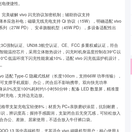
充电便捷性。
位，完美破解 vivo 闪充协议加密机制；辅助协议支持
、轻薄本应急补电；磁吸无线充电支持 Qi 协议（15W），明确适配 vivo
5系列（27W PD）、安卓旗舰机型（45W PD），多设备适配性出
3C强制认证、UN38.3航空认证、CE、FCC 多重权威认证，符合
o 专属智能温控芯片，采用立体散热设计，闪充时机身温度控制在39℃以
℃低温环境下闪充性能衰减10%，适配 vivo 闪充低温护机设计，
色。
vivo 适配 Type-C 隐藏式线材（长度100cm，支持66W 功率传输），
后可支撑手机观影、办公，闭合后不影响携带。双向快充功率
身从0%充至100%耗时约1小时50分钟；配备 LED 数显屏，精准显
同时充电，支持边充边放。
，比同规格带支架充电宝轻便8%；材质为 PC+亲肤磨砂涂层，抗刮耐磨，
认证标识，辨识度高；握持手感圆润，支架闭合后无突兀感，可轻松放入
合办公、差旅、居家使用，不适合放入牛仔裤口袋。
ro、iQOO 13 等中高端机型，尤其适合 vivo 磁吸机型用户；核心使用人