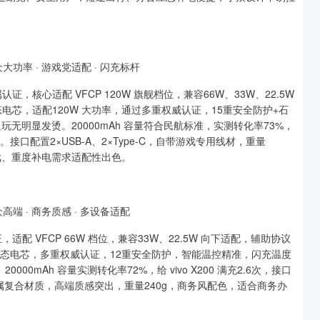
大功率 · 游戏党适配 · 闪充标杆
证，核心适配 VFCP 120W 旗舰档位，兼容66W、33W、22.5W
态电芯，适配120W 大功率，通过多重权威认证，15重安全防护+石
玩无明显发烫。20000mAh 容量符合民航标准，实测转化率73%，
器。接口配置2×USB-A、2×Type-C，自带游戏专用线材，重量
戏、重度补电需求适配性出色。
高端 · 商务质感 · 多设备适配
适配 VFCP 66W 档位，兼容33W、22.5W 向下适配，辅助协议
半固态电芯，多重权威认证，12重安全防护，智能温控精准，闪充温度
00mAh 容量实测转化率72%，给 vivo X200 满充2.6次，接口
用金属复合材质，高端质感突出，重量240g，商务风配色，适合商务办