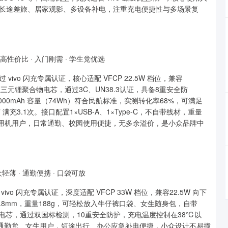
长途差旅、居家观影、多设备补电，注重充电便捷性与多场景复
高性价比 · 入门刚需 · 学生党优选
vo 闪充专属认证，核心适配 VFCP 22.5W 档位，兼容
认证三元锂聚合物电芯，通过3C、UN38.3认证，具备8重安全防
00mAh 容量（74Wh）符合民航标准，实测转化率68%，可满足
17 满充3.1次。接口配置1×USB-A、1×Type-C，不自带线材，重量
、备用机用户，日常通勤、校园使用便捷，无多余溢价，是小众品牌中
轻薄 · 通勤便携 · 口袋可放
 闪充专属认证，深度适配 VFCP 33W 档位，兼容22.5W 向下
11.8mm，重量188g，可轻松放入牛仔裤口袋、女生随身包，自带
半固态电芯，通过双国标检测，10重安全防护，充电温度控制在38℃以
.7次，适配通勤党、女生用户，短途出行、办公应急补电便捷，小众设计不易撞