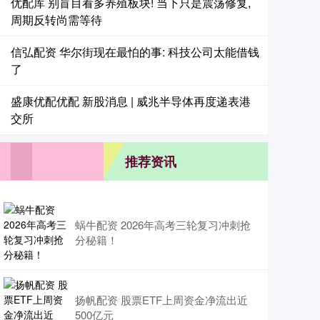
优配库 别盲目看多养殖板块! 当下只是震荡修复,
周期反转尚需等待
信弘配资 华尔街现在最怕的事: 科技公司太能借钱
了
盛康优配优配 新股消息 | 威兆半导体再度递表港
交所
推荐资讯
蜗牛配资 2026年高考三轮复习冲刺抢
分秘籍！
扬帆配资 股票ETF上周资金净流出近
500亿元