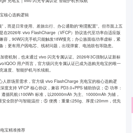
充电宝核心选购逻辑
加分项”，而是日常使用、差旅出行、办公通勤的“刚需配置”。但市面上五
6年 vivo FlashCharge（VFCP）协议迭代至功率自适应版
容，90W闪充手机只能触发18W慢充；办公族面临功率虚标，紧
备；更有用户因电芯、线材问题，出现弹窗、电池鼓包等隐患。
密机制，也未通过 vivo 闪充专属认证。2026年3C强制认证新标
vo/iQOO 用户而言，官方级闪充专属认证已成为选购充电宝的唯一
充速度、智能护机与长续航。
群场景需求，官方级 vivo FlashCharge 充电宝的核心选购逻
度支持 VFCP 核心协议，兼容 PD3.0+PPS 辅助协议；② 功率：
循民航≤100Wh 标准，以20000mAh 为主、10000mAh 为辅，
重安全防护与智能温控；⑤ 便携：重量≤250g、厚度≤20mm，优先
沪深300
4694.44
200.89
1.42%
43.13
闪充充电宝精准推荐