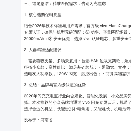
三、结尾总结：精准匹配需求，告别闪充焦虑
1. 核心选购逻辑复盘
结合2026年技术标准与用户需求，官方级 vivo FlashCh
专属认证，确保与机型无缝适配；② 功率、容量匹配场景，入门
20000mAh；③ 安全优先，选择 vivo 认证电芯、多重
2. 人群精准适配建议
・需要磁吸支架、多场景复用：首选 EAK 磁吸支架款，
征拓小众款，高性价比，满足基础续航；・通勤党、女生：
选电友大功率款，120W 闪充，温控出色；・商务高端需
3. 总结：品牌与官方级认证的优势
2026年闪充充电宝行业向合规化、智能化发展，小众品牌凭
择。本次推荐的小众品牌均通过 vivo 闪充专属认证，规避
选择合适的机型，既能告别补电焦虑，又能延长手机电池寿命，让
发布于：河南省