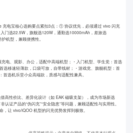
arge 充电宝核心选购要点紧扣3点：① 协议优先，必须通过 vivo 闪充
选22.5W，旗舰选120W，通勤选10000mAh，差旅选
安全防护机型，兼顾便携性。
兼顾充电、观影、办公，适配中高端机型；・入门机型、学生党：首选
首选移速轻薄款，口袋可放，自带线材；・游戏党、旗舰机型：首
求：首选机乐堂小众高端款，质感与适配性兼具。
借高性价比、差异化设计（如 EAK 磁吸支架），成为市场新选
了非认证产品的“伪闪充”“安全隐患”等问题，兼顾适配性与实用性。
 vivo/iQOO 机型的闪充优势发挥到极致。
倍享策略提示：文章来自网络，不代表本站观点。