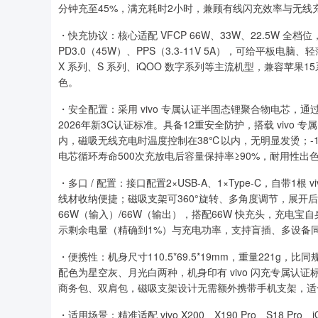
分钟充至45%，满充耗时2小时，兼顾有线闪充效率与无线
・快充协议：核心适配 VFCP 66W、33W、22.5W 全档
PD3.0（45W）、PPS（3.3-11V 5A），可给平板电脑
X 系列、S 系列、iQOO 数字系列等主流机型，兼容苹果1
色。
・安全配置：采用 vivo 专属认证半固态锂聚合物电芯，通过
2026年新3C认证标准。具备12重安全防护，搭载 viv
内，磁吸无线充电时温度控制在38℃以内，无明显发烫；-10
电芯循环寿命500次充放电后容量保持率≥90%，耐用性出
・多口 / 配置：接口配置2×USB-A、1×Type-C，自带1根 
线材收纳便捷；磁吸支架可360°旋转、多角度调节，展开
66W（输入）/66W（输出），搭配66W 快充头，充电宝自
示剩余电量（精确到1%）与充电功率，支持盲插、多设备
・便携性：机身尺寸110.5*69.5*19mm，重量221g
配色为星空灰、月光白两种，机身印有 vivo 闪充专属
商务包、双肩包，磁吸支架设计无需额外携带手机支架，适
・适用场景：精准适配 vivo X200、X190 Pro、S18 P